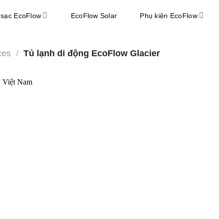
 sạc EcoFlow
EcoFlow Solar
Phụ kiện EcoFlow
ces
/
Tủ lạnh di động EcoFlow Glacier