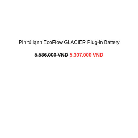
Pin tủ lạnh EcoFlow GLACIER Plug-in Battery
Giá
Giá
5.586.000
VND
5.307.000
VND
gốc
hiện
là:
tại
5.586.000 VND.
là:
5.307.000 VND