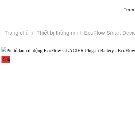
Bỏ
Trạm
qua
nội
dung
Trang chủ
/
Thiết bị thông minh EcoFlow Smart Devi
-5%