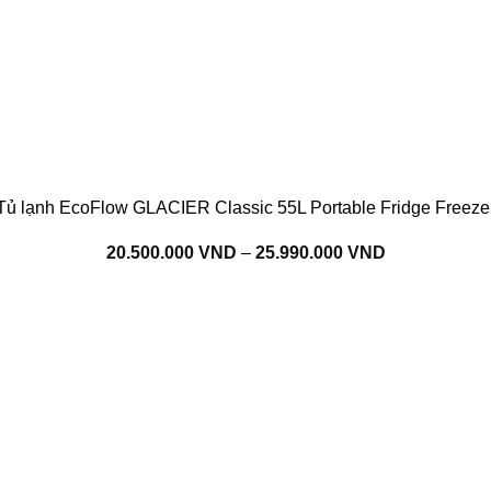
Tủ lạnh EcoFlow GLACIER Classic 55L Portable Fridge Freeze
Khoảng
20.500.000
VND
–
25.990.000
VND
giá:
từ
20.500.000 
đến
25.990.000 