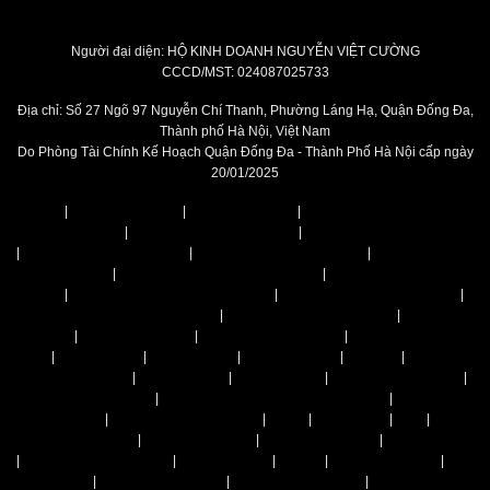
Người đại diện: HỘ KINH DOANH NGUYỄN VIỆT CƯỜNG
CCCD/MST: 024087025733
Địa chỉ: Số 27 Ngõ 97 Nguyễn Chí Thanh, Phường Láng Hạ, Quận Đống Đa,
Thành phố Hà Nội, Việt Nam
Do Phòng Tài Chính Kế Hoạch Quận Đống Đa - Thành Phố Hà Nội cấp ngày
20/01/2025
IQUNIX
|
Cửa hàng IQUNIX
|
Bàn phím IQUNIX
|
Bàn phím cơ IQUNIX EV63
Ghost in the Shell
|
Bàn Phím Cơ IQUNIX EV63
|
Bàn Phím Cơ IQUNIX EZ75
|
Bàn Phím Cơ IQUNIX EZ80
|
Bàn Phím Cơ IQUNIX Fox75
|
Bàn Phím Cơ
IQUNIX Magi65
|
Bàn Phím Cơ IQUNIX Magi65 Pro
|
Bàn Phím Cơ IQUNIX
Magi75
|
Bàn Phím Cơ IQUNIX Magi75 Pro
|
Bàn Phím Cơ IQUNIX Magi96
|
Bàn Phím Cơ IQUNIX Magi96 Pro
|
Bàn Phím Cơ IQUNIX MQ80
|
EcoFlow
Việt Nam
|
Cửa hàng Ecoflow
|
Trạm sạc Ecoflow Delta
|
Trạm sạc Ecoflow
River
|
Ecoflow Solar
|
Ecoflow Wave
|
Ecoflow Glacier
|
EcoFlow
|
Trạm sạc
dự phòng EcoFlow
|
EcoFlow Delta
|
EcoFlow River
|
EcoFlow DELTA Pro 3
|
Pin dự phòng EcoFlow
|
Tấm pin năng lượng mặt trời EcoFlow
|
Điều hoà di
động EcoFlow
|
Tủ lạnh di động EcoFlow
|
Hyper
|
Hyper Store
|
SKG
|
Máy
massage cổ vai gáy
|
Máy massage mắt
|
Máy massage lưng
|
Máy massage
|
Cửa hàng máy massage
|
Súng massage
|
Inateck
|
Cửa hàng Inateck
|
Balo Inateck
|
Túi đeo chéo Inateck
|
Túi chống sốc Inateck
|
Túi xách Inateck