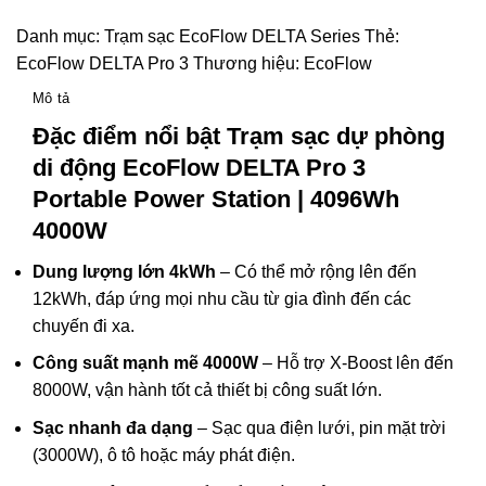
EcoFlow
DELTA
Danh mục:
Trạm sạc EcoFlow DELTA Series
Thẻ:
Pro
EcoFlow DELTA Pro 3
Thương hiệu:
EcoFlow
3
Mô tả
|
4096Wh
Đặc điểm nổi bật Trạm sạc dự phòng
4000W
di động EcoFlow DELTA Pro 3
số
Portable Power Station | 4096Wh
lượng
4000W
Dung lượng lớn 4kWh
– Có thể mở rộng lên đến
12kWh, đáp ứng mọi nhu cầu từ gia đình đến các
chuyến đi xa.
Công suất mạnh mẽ 4000W
– Hỗ trợ X-Boost lên đến
8000W, vận hành tốt cả thiết bị công suất lớn.
Sạc nhanh đa dạng
– Sạc qua điện lưới, pin mặt trời
(3000W), ô tô hoặc máy phát điện.