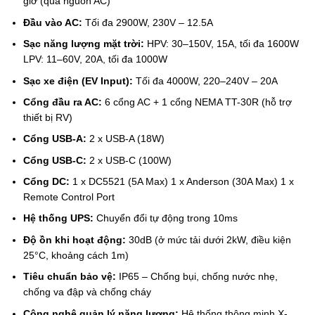
giờ (qua nguồn AC)
Đầu vào AC:
Tối đa 2900W, 230V – 12.5A
Sạc năng lượng mặt trời:
HPV: 30–150V, 15A, tối đa 1600W
LPV: 11–60V, 20A, tối đa 1000W
Sạc xe điện (EV Input):
Tối đa 4000W, 220–240V – 20A
Cổng đầu ra AC:
6 cổng AC + 1 cổng NEMA TT-30R (hỗ trợ
thiết bị RV)
Cổng USB-A:
2 x USB-A (18W)
Cổng USB-C:
2 x USB-C (100W)
Cổng DC:
1 x DC5521 (5A Max) 1 x Anderson (30A Max) 1 x
Remote Control Port
Hệ thống UPS:
Chuyển đổi tự động trong 10ms
Độ ồn khi hoạt động:
30dB (ở mức tải dưới 2kW, điều kiện
25°C, khoảng cách 1m)
Tiêu chuẩn bảo vệ:
IP65 – Chống bụi, chống nước nhẹ,
chống va đập và chống cháy
Công nghệ quản lý năng lượng:
Hệ thống thông minh X-