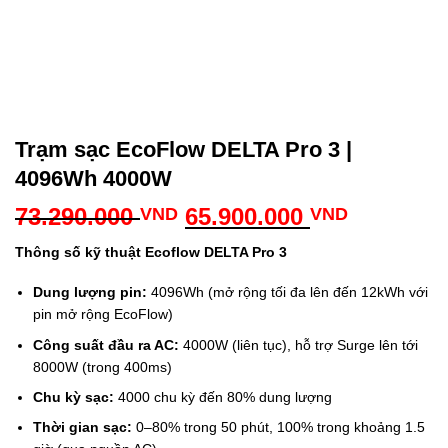
Trạm sạc EcoFlow DELTA Pro 3 |
4096Wh 4000W
Giá
Giá
73.290.000
65.900.000
VND
VND
gốc
hiện
Thông số kỹ thuật Ecoflow DELTA Pro 3
là:
tại
73.290.000 VND.
là:
Dung lượng pin:
4096Wh (mở rộng tối đa lên đến 12kWh với
65.900.0
pin mở rộng EcoFlow)
Công suất đầu ra AC:
4000W (liên tục), hỗ trợ Surge lên tới
8000W (trong 400ms)
Chu kỳ sạc:
4000 chu kỳ đến 80% dung lượng
Thời gian sạc:
0–80% trong 50 phút, 100% trong khoảng 1.5