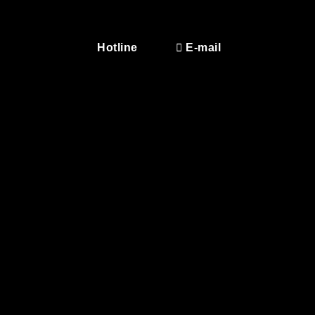
Hotline
E-mail
27 Ngõ 97 Nguyễn Chí Thanh, Láng, Hà Nội
59/6Z Tiền Lân 13, Bà Điểm, Hồ Chí Minh
Chính sách
Chính sách bảo mật
Chính sách bảo hành
Chính sách giao hàng
Chính sách đổi hàng
Trả hàng & Hoàn tiền
Hỗ trợ