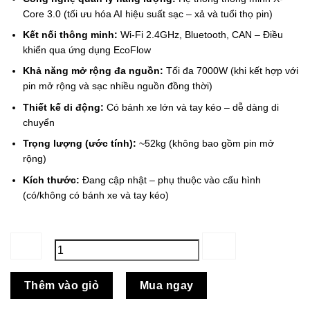
Core 3.0 (tối ưu hóa AI hiệu suất sạc – xả và tuổi thọ pin)
Kết nối thông minh:
Wi-Fi 2.4GHz, Bluetooth, CAN – Điều
khiển qua ứng dụng EcoFlow
Khả năng mở rộng đa nguồn:
Tối đa 7000W (khi kết hợp với
pin mở rộng và sạc nhiều nguồn đồng thời)
Thiết kế di động:
Có bánh xe lớn và tay kéo – dễ dàng di
chuyển
Trọng lượng (ước tính):
~52kg (không bao gồm pin mở
rộng)
Kích thước:
Đang cập nhật – phụ thuộc vào cấu hình
(có/không có bánh xe và tay kéo)
Trạm
Thêm vào giỏ
Mua ngay
sạc